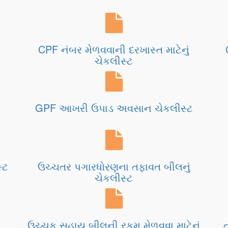
CPF નંબર મેળવવાની દરખાસ્ત માટેનું
ચેકલીસ્ટ
GPF આખરી ઉપાડ અવસાન ચેકલીસ્ટ
્ટ
ઉચ્ચતર પગારધોરણના તફાવત બીલનું
ચેકલીસ્ટ
ઉચ્ચક સહાય બીલની રકમ મેળવવા માટેનું