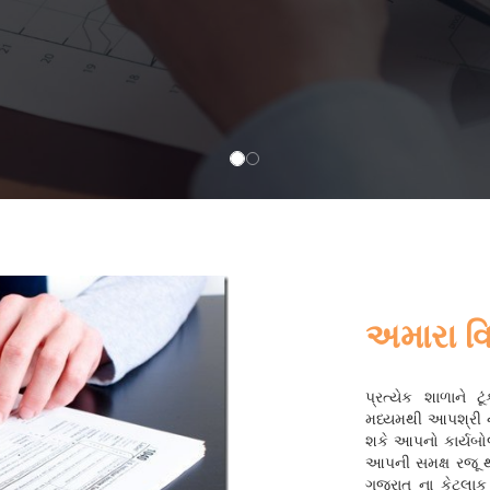
અમારા વિ
પ્રત્યેક શાળાને
મધ્યમથી આપશ્રી ન
શકે આપનો કાર્યબો
આપની સમક્ષ રજૂ થઈ
ગુજરાત ના કેટલાક