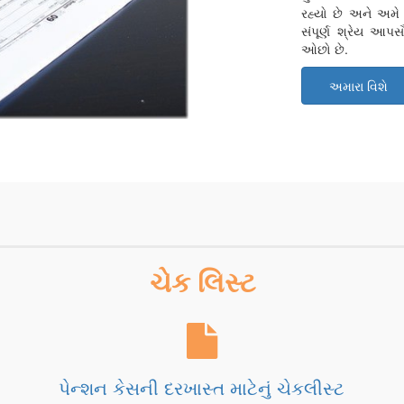
રહ્યો છે અને અમે 
સંપૂર્ણ શ્રેય આ
ઓછો છે.
અમારા વિશે
ચેક લિસ્ટ
પેન્શન કેસની દરખાસ્ત માટેનું ચેકલીસ્ટ