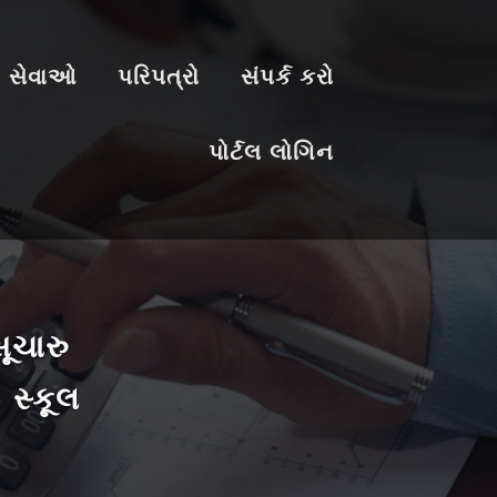
 સેવાઓ
પરિપત્રો
સંપર્ક કરો
પોર્ટલ લોગિન
વરણમાં અને ટેન્શન ફ્રી થઈ પૂર્ણ
નોકરી કરવી છે, તો વાટ શાની જુઓ
ક કરો આપણા આત્મીય મિત્રો એવા
ી. સ્કૂલ સોલ્યુશન્ ને...