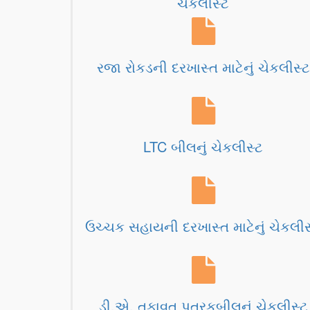
ચેકલીસ્ટ
રજા રોકડની દરખાસ્ત માટેનું ચેકલીસ્ટ
LTC બીલનું ચેકલીસ્ટ
ઉચ્ચક સહાયની દરખાસ્ત માટેનું ચેકલીસ
ડી.એ. તફાવત પત્રકબીલનું ચેકલીસ્ટ