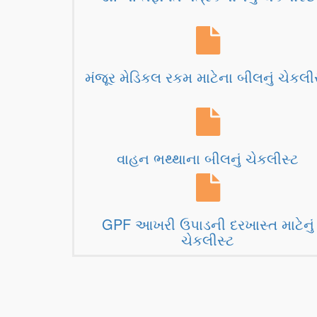
મંજૂર મેડિકલ રકમ માટેના બીલનું ચેકલી
વાહન ભથ્થાના બીલનું ચેકલીસ્ટ
GPF આખરી ઉપાડની દરખાસ્ત માટેનું
ચેકલીસ્ટ