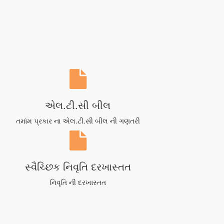
એલ.ટી.સી બીલ
તમાંમ પ્રકાર ના એલ.ટી.સી બીલ ની ગણતરી
સ્વૈચ્છિક નિવૃતિ દરખાસ્તત
નિવૃતિ ની દરખાસ્તત