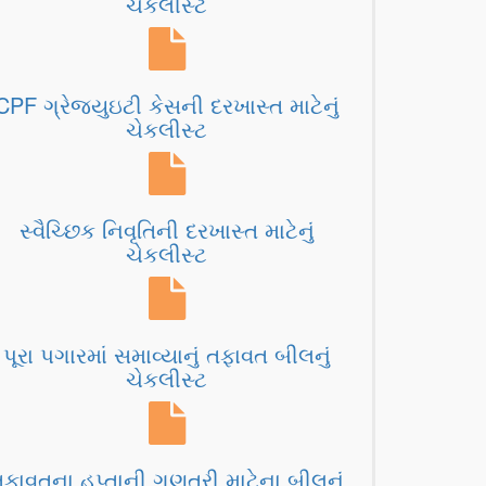
ચેકલીસ્ટ
CPF ગ્રેજ્યુઇટી કેસની દરખાસ્ત માટેનું
ચેકલીસ્ટ
સ્વૈચ્છિક નિવૃતિની દરખાસ્ત માટેનું
ચેકલીસ્ટ
પૂરા પગારમાં સમાવ્યાનું તફાવત બીલનું
ચેકલીસ્ટ
તફાવતના હપ્તાની ગણતરી માટેના બીલનું