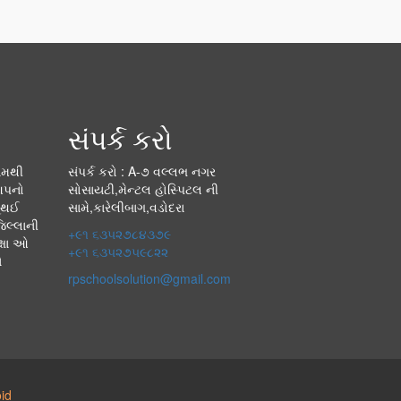
સંપર્ક કરો
્યમથી
સંપર્ક કરો : A-૭ વલ્લભ નગર
આપનો
સોસાયટી,મેન્ટલ હોસ્પિટલ ની
ૂ થઈ
સામે,કારેલીબાગ,વડોદરા
જિલ્લાની
+૯૧ ૬૩૫૨૭૮૪૩૭૯
ક્ષા ઓ
+૯૧ ૬૩૫૨૭૫૯૮૨૨
ે
rpschoolsolution@gmail.com
id