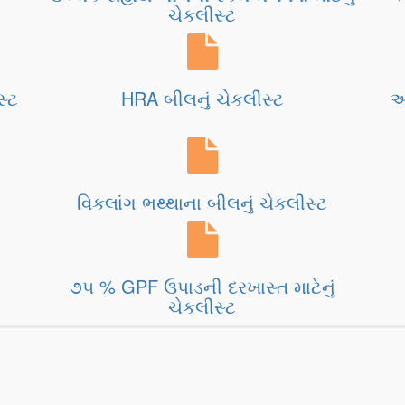
ચેકલીસ્ટ
સ્ટ
HRA બીલનું ચેકલીસ્ટ
આ
વિકલાંગ ભથ્થાના બીલનું ચેકલીસ્ટ
૭૫ % GPF ઉપાડની દરખાસ્ત માટેનું
ચેકલીસ્ટ