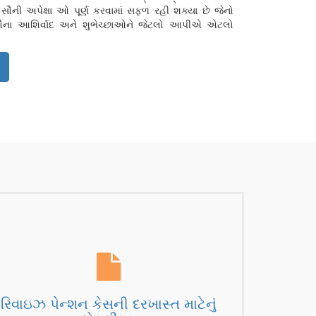
સૌની અપેક્ષા ઓ પૂર્ણ કરવામાં સફળ રહી શક્યા છે જેનો
પસૌના આશિર્વાદ અને શુભેચ્છાઓને જેટલો આપીએ એટલો
રિવાઇઝ પેન્શન કેસની દરખાસ્ત માટેનું