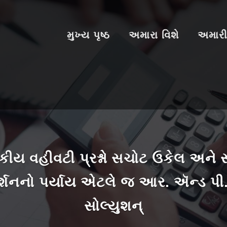
મુખ્ય પૃષ્ઠ
અમારા વિશે
અમારી
ખરેખર મુક્ત વાતા
તંદુરસ્તી સાથે 
છો તરત જ સંપર્
આર. ઍન્ડ પ