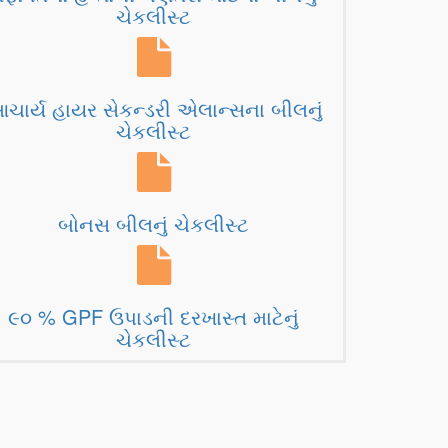
ચેકલીસ્ટ
ચાર્ય હાયર સેકન્ડરી એલાન્સના બીલનું
ચેકલીસ્ટ
બોનસ બીલનું ચેકલીસ્ટ
૯૦ % GPF ઉપાડની દરખાસ્ત માટેનું
ચેકલીસ્ટ