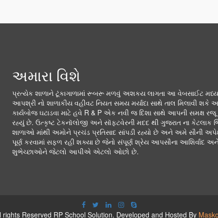
અમારા વિશે
પ્રત્યેક શાળાને ટૂંકાગાળામાં રૂબરૂ મળવું અશકય લાગતા આ વેબસાઈટ મધ
આપશ્રી નો શાળાકીય વહીવટ નિયત સમય મર્યાદા સાથે તાલ મિલાવી શકે 
કાર્યબોજ ઘટાડવા માટે હવે R & P એક નવી જ દિશા સાથે આપની સમક્ષ રજ
રહ્યું છે. ઉત્કૃષ્ટ ટેકનૉલોજી અને સૉફ્ટવેરની મદદ થી ગુજરાત ના કેટલાક 
શાળાઓ માંથી અમોને પ્રચંડ પ્રતિસાદ સાંપડી રહ્યો છે અને અમે સૌની અપે
પૂર્ણ કરવામાં સફળ રહી શક્યા છે જેનો સંપૂર્ણ શ્રેય આપસૌના આશિર્વાદ અન
શુભેચ્છાઓને જેટલો આપીએ એટલો ઓછો છે.
ll rights Reserved RP School Solution. Developed and Hosted By
Masko