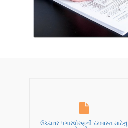
ઉચ્ચતર પગારધોરણની દરખાસ્ત માટેનું