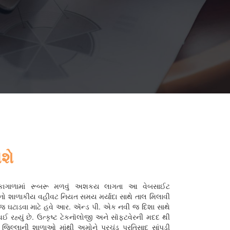
શે
 ટૂંકાગાળામાં રૂબરૂ મળવું અશકય લાગતા આ વેબસાઈટ
ો શાળાકીય વહીવટ નિયત સમય મર્યાદા સાથે તાલ મિલાવી
જ ઘટાડવા માટે હવે આર. ઍન્ડ પી. એક નવી જ દિશા સાથે
 રહ્યું છે. ઉત્કૃષ્ટ ટેકનૉલોજી અને સૉફ્ટવેરની મદદ થી
 જિલ્લાની શાળાઓ માંથી અમોને પ્રચંડ પ્રતિસાદ સાંપડી